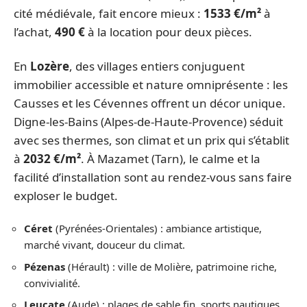
cité médiévale, fait encore mieux :
1533 €/m²
à
l’achat,
490 €
à la location pour deux pièces.
En
Lozère
, des villages entiers conjuguent
immobilier accessible et nature omniprésente : les
Causses et les Cévennes offrent un décor unique.
Digne-les-Bains (Alpes-de-Haute-Provence) séduit
avec ses thermes, son climat et un prix qui s’établit
à
2032 €/m²
. À Mazamet (Tarn), le calme et la
facilité d’installation sont au rendez-vous sans faire
exploser le budget.
Céret
(Pyrénées-Orientales) : ambiance artistique,
marché vivant, douceur du climat.
Pézenas
(Hérault) : ville de Molière, patrimoine riche,
convivialité.
Leucate
(Aude) : plages de sable fin, sports nautiques,