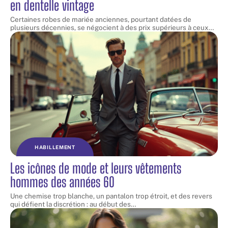
en dentelle vintage
Certaines robes de mariée anciennes, pourtant datées de
plusieurs décennies, se négocient à des prix supérieurs à ceux
…
HABILLEMENT
Les icônes de mode et leurs vêtements
hommes des années 60
Une chemise trop blanche, un pantalon trop étroit, et des revers
qui défient la discrétion : au début des
…