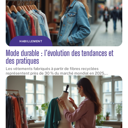
HABILLEMENT
Mode durable : l’évolution des tendances et
des pratiques
Les vêtements fabriqués à partir de fibres recyclées
représentent près de 30 % du marché mondial en 2025,
…