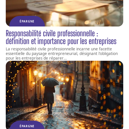
ÉPARGNE
Responsabilité civile professionnelle :
définition et importance pour les entreprises
La responsabilité civile professionnelle incarne une facette
essentielle du paysage entrepreneurial, désignant l'obligation
pour les entreprises de réparer
…
ÉPARGNE