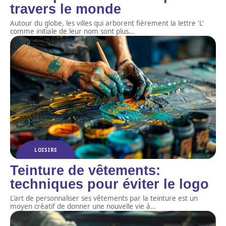
travers le monde
Autour du globe, les villes qui arborent fièrement la lettre 'L'
comme initiale de leur nom sont plus
…
LOISIRS
Teinture de vêtements:
techniques pour éviter le logo
L'art de personnaliser ses vêtements par la teinture est un
moyen créatif de donner une nouvelle vie à
…