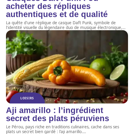
acheter des répliques
authentiques et de qualité
La quête d'une réplique de casque Daft Punk, symbole de
l'identité visuelle du légendaire duo de musique électronique,
…
LOISIRS
Aji amarillo : l’ingrédient
secret des plats péruviens
Le Pérou, pays riche en traditions culinaires, cache dans ses
plats un secret bien gardé : l'aji amarillo.
…