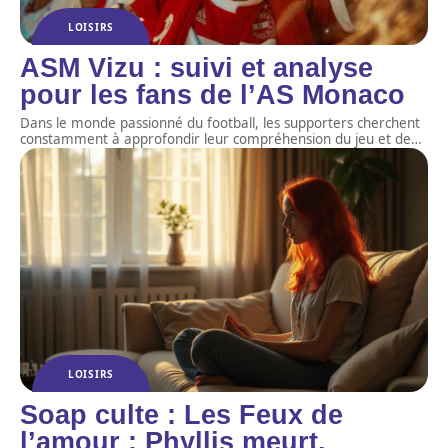
LOISIRS
ASM Vizu : suivi et analyse
pour les fans de l’AS Monaco
Dans le monde passionné du football, les supporters cherchent
constamment à approfondir leur compréhension du jeu et de
…
LOISIRS
Soap culte : Les Feux de
l’amour : Phyllis meurt,