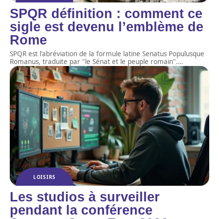
SPQR définition : comment ce
sigle est devenu l’emblème de
Rome
SPQR est l'abréviation de la formule latine Senatus Populusque
Romanus, traduite par "le Sénat et le peuple romain".
…
LOISIRS
Les studios à surveiller
pendant la conférence