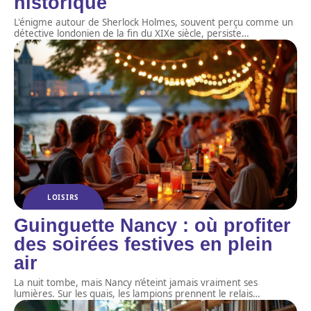
historique
L'énigme autour de Sherlock Holmes, souvent perçu comme un
détective londonien de la fin du XIXe siècle, persiste
…
LOISIRS
Guinguette Nancy : où profiter
des soirées festives en plein
air
La nuit tombe, mais Nancy n’éteint jamais vraiment ses
lumières. Sur les quais, les lampions prennent le relais
…