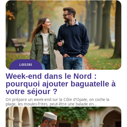
LOISIRS
Week-end dans le Nord :
pourquoi ajouter baguatelle à
votre séjour ?
On prépare un week-end sur la Côte d'Opale, on coche la
plage, les moules-frites, peut-être une balade en
…