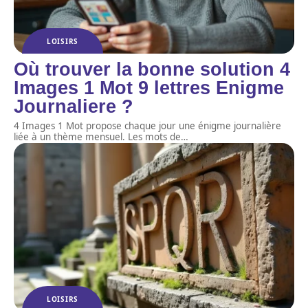
LOISIRS
Où trouver la bonne solution 4
Images 1 Mot 9 lettres Enigme
Journaliere ?
4 Images 1 Mot propose chaque jour une énigme journalière
liée à un thème mensuel. Les mots de
…
LOISIRS