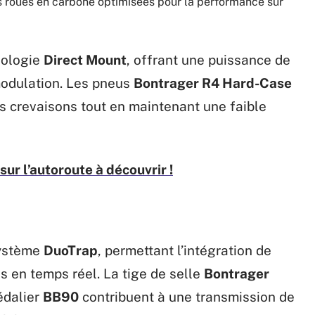
s roues en carbone optimisées pour la performance sur
nologie
Direct Mount
, offrant une puissance de
modulation. Les pneus
Bontrager R4 Hard-Case
s crevaisons tout en maintenant une faible
ur l’autoroute à découvrir !
système
DuoTrap
, permettant l’intégration de
s en temps réel. La tige de selle
Bontrager
pédalier
BB90
contribuent à une transmission de