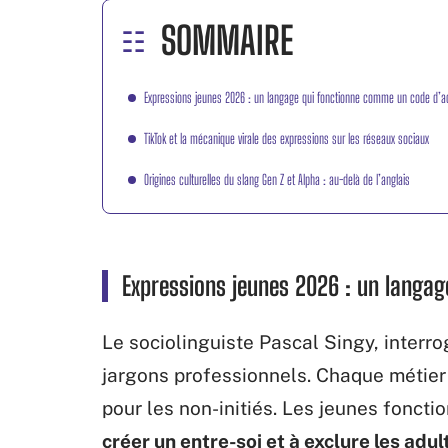
SOMMAIRE
Expressions jeunes 2026 : un langage qui fonctionne comme un code d’
TikTok et la mécanique virale des expressions sur les réseaux sociaux
Origines culturelles du slang Gen Z et Alpha : au-delà de l’anglais
Expressions jeunes 2026 : un langa
Le sociolinguiste Pascal Singy, interr
jargons professionnels. Chaque métie
pour les non-initiés. Les jeunes fonct
créer un entre-soi et à exclure les adul