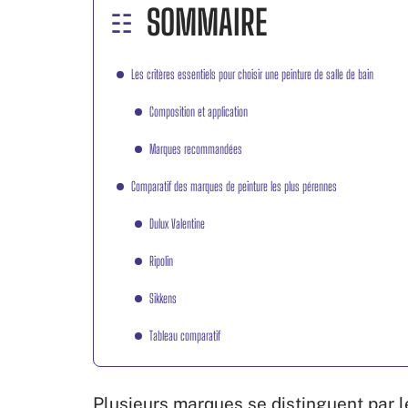
SOMMAIRE
Les critères essentiels pour choisir une peinture de salle de bain
Composition et application
Marques recommandées
Comparatif des marques de peinture les plus pérennes
Dulux Valentine
Ripolin
Sikkens
Tableau comparatif
Plusieurs marques se distinguent par l