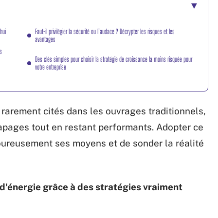
hui
Faut-il privilégier la sécurité ou l’audace ? Décrypter les risques et les
avantages
s
Des clés simples pour choisir la stratégie de croissance la moins risquée pour
votre entreprise
rarement cités dans les ouvrages traditionnels,
rapages tout en restant performants. Adopter ce
goureusement ses moyens et de sonder la réalité
s d'énergie grâce à des stratégies vraiment