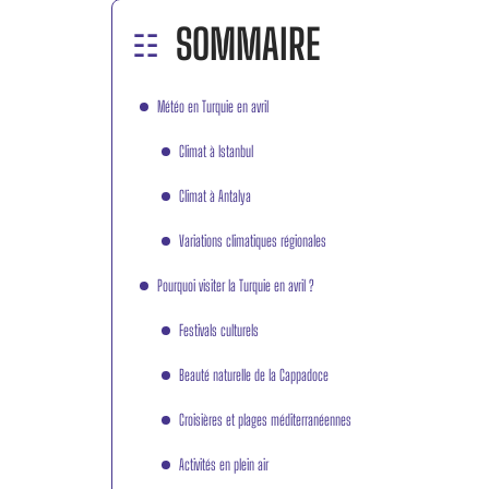
SOMMAIRE
Météo en Turquie en avril
Climat à Istanbul
Climat à Antalya
Variations climatiques régionales
Pourquoi visiter la Turquie en avril ?
Festivals culturels
Beauté naturelle de la Cappadoce
Croisières et plages méditerranéennes
Activités en plein air