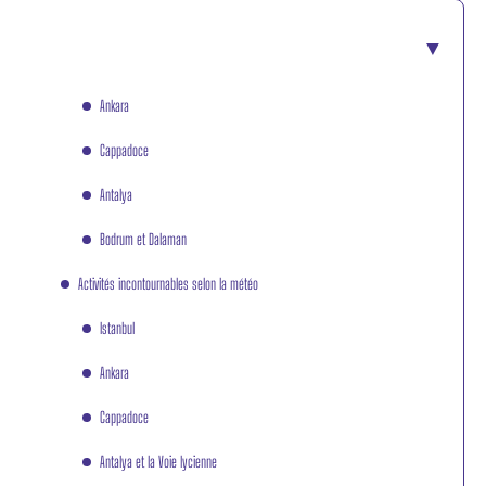
Ankara
Cappadoce
Antalya
Bodrum et Dalaman
Activités incontournables selon la météo
Istanbul
Ankara
Cappadoce
Antalya et la Voie lycienne