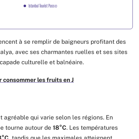
Istanbul Tourist Pass©
ncent à se remplir de baigneurs profitant des
ntalya, avec ses charmantes ruelles et ses sites
capade culturelle et balnéaire.
r consommer les fruits en J
at agréable qui varie selon les régions. En
ne tourne autour de
18°C
. Les températures
3°C
, tandis que les maximales atteignent